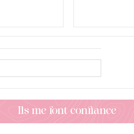
s entreprises : créer
Bon à tirer : ce que 
ommunication
devez absolument vé
le cohérente sans se
avant d’imprimer
r
Ils me font confiance