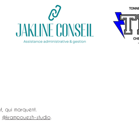
t, qui marquent.
:
@krampouezh-studio
.