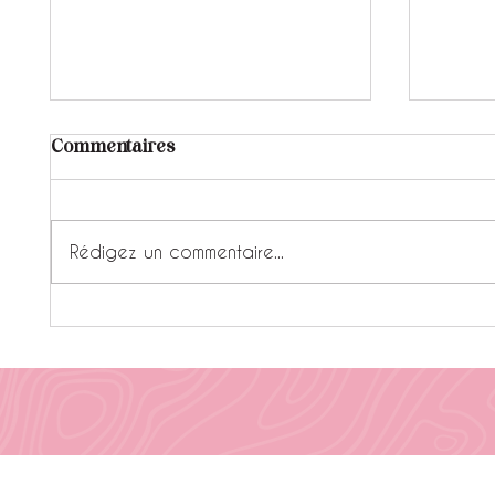
Commentaires
Rédigez un commentaire...
Pourquoi faire appel à un
Petite
graphiste professionnel
une c
plutôt que Canva ?
visuel
ruine