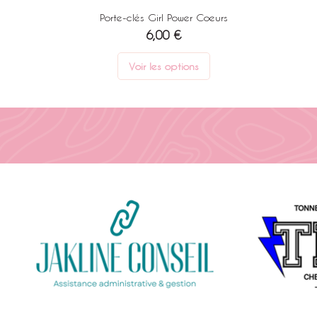
Porte-clés Girl Power Coeurs
Prix
6,00 €
Voir les options