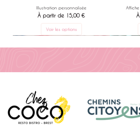
Illustration personnalisée
Affich
Prix promotionnel
P
À partir de
15,00 €
À
Voir les options