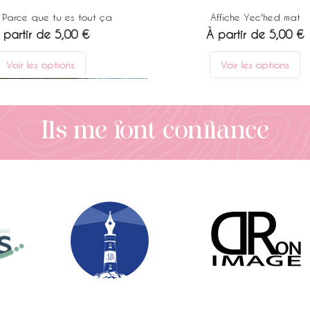
e Parce que tu es tout ça
Affiche Yec'hed mat
rix promotionnel
Prix promotionnel
 partir de
5,00 €
À partir de
5,00 €
Voir les options
Voir les options
Ils me font confiance