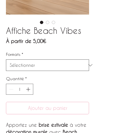
Affiche Beach Vibes
Prix
À partir de
5,00€
promotionnel
Formats
*
Quantité
*
Ajouter au panier
Apportez une
brise estivale
à votre
décoration murale
avec
Beach