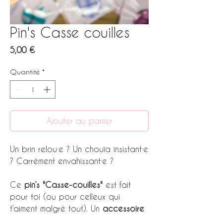
Pin's Casse couilles
Prix
5,00 €
Quantité
*
Ajouter au panier
Un brin relou·e ? Un chouïa insistant·e
? Carrément envahissant·e ?
Ce
pin’s "Casse-couilles"
est fait
pour toi (ou pour celleux qui
t’aiment malgré tout). Un
accessoire
fait main
, mordant et assumé, pour