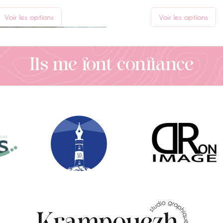
Voir les options
Voir les options
Ils me font confiance
e-clés Girl Power Étoiles
Prix
6,00 €