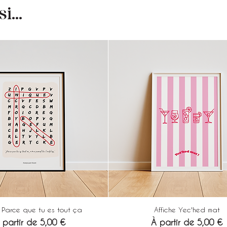
...
e Parce que tu es tout ça
Affiche Yec'hed mat
rix promotionnel
Prix promotionnel
 partir de
5,00 €
À partir de
5,00 €