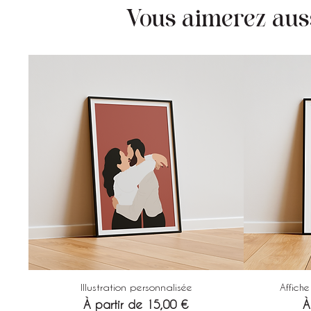
Vous aimerez aussi
Illustration personnalisée
Affich
Prix promotionnel
P
À partir de
15,00 €
À